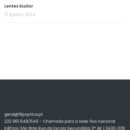
Lentes Essilor
21 Agosto, 2024
geral@flipoptica.pt
232 961 648/649 - Chamada para a rede fixa nacional
Edifício São Brás Rua da Escola Secundária 3° AK | 3430-035