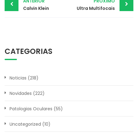
Post
ANTERIOR
PRÓXIMO
Calvin Klein
Ultra Multifocais
navigation
CATEGORIAS
Noticias
(218)
Novidades
(222)
Patologias Oculares
(55)
Uncategorized
(10)