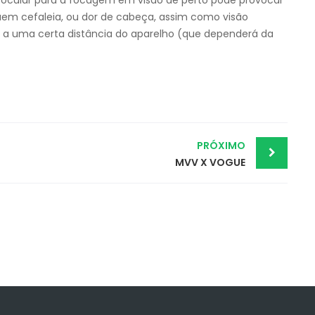
 ocular para a focagem em visão de perto pode provocar
luem cefaleia, ou dor de cabeça, assim como visão
ar a uma certa distância do aparelho (que dependerá da
PRÓXIMO
MVV X VOGUE