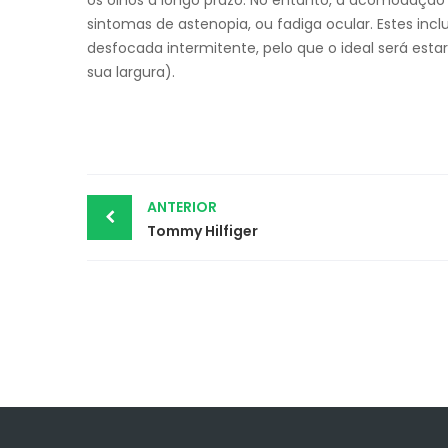
os olhos a longo prazo. No entanto, a acomodação
sintomas de astenopia, ou fadiga ocular. Estes inc
desfocada intermitente, pelo que o ideal será est
sua largura).
Post
ANTERIOR
Tommy Hilfiger
navigation