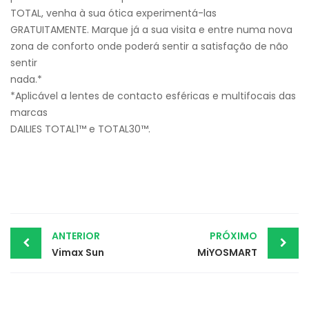
TOTAL, venha à sua ótica experimentá-las
GRATUITAMENTE. Marque já a sua visita e entre numa nova
zona de conforto onde poderá sentir a satisfação de não
sentir
nada.*
*Aplicável a lentes de contacto esféricas e multifocais das
marcas
DAILIES TOTAL1™ e TOTAL30™.
Post
ANTERIOR
PRÓXIMO
Vimax Sun
MiYOSMART
navigation