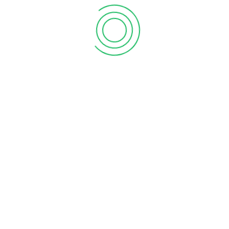
CATEGORIAS
Noticias
(218)
Novidades
(222)
Patologias Oculares
(55)
Uncategorized
(10)
ARTIGOS RECENTES
Sol: amigo ou inimigo?