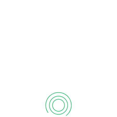
orque os seus olhos merecem!
PRÓXIMO
Outono a chegar