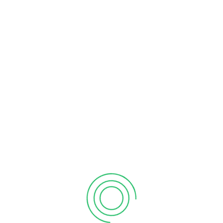
Post
ANTERIOR
PRÓXIMO
Descolamento Retina
Rayban
navigation
CATEGORIAS
Noticias
(218)
Novidades
(222)
Patologias Oculares
(55)