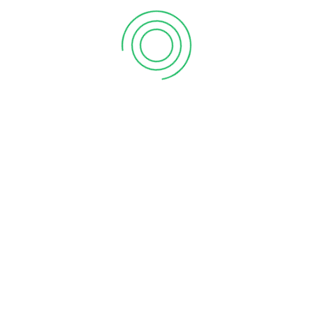
CATEGORIAS
Noticias
(218)
Novidades
(222)
Patologias Oculares
(55)
Uncategorized
(10)
ARTIGOS RECENTES
Sol: amigo ou inimigo?