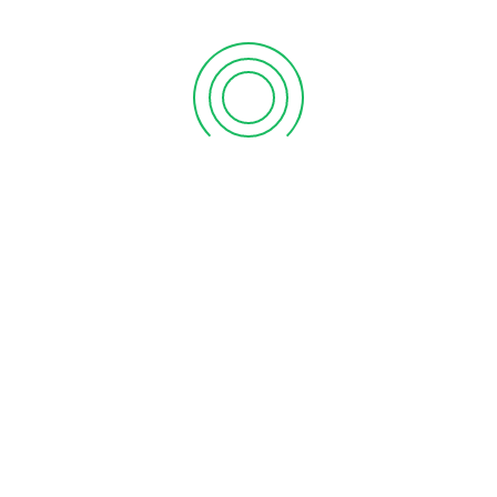
suas lentes de contacto TOTAL na nossa ótica, leve o
mbolso na compra de lentes de contacto DAILIES TOTAL1
e-se sobre como conseguir o seu reembolso e outras