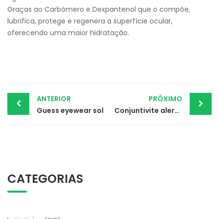
Graças ao Carbómero e Dexpantenol que o compõe,
lubrifica, protege e regenera a superfície ocular,
oferecendo uma maior hidratação.
Post
ANTERIOR
PRÓXIMO
Guess eyewear sol
Conjuntivite alergica
navigation
CATEGORIAS