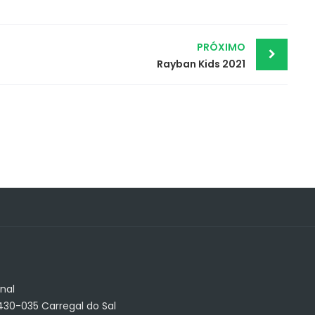
PRÓXIMO
Rayban Kids 2021
nal
3430-035 Carregal do Sal