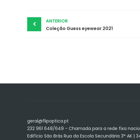
Post
ANTERIOR
Coleção Guess eyewear 2021
navigation
geral@flipoptica.pt
232 961 648/649 - Chamada para a rede fixa nacio
Edifício São Brás Rua da Escola Secundária 3° AK | 